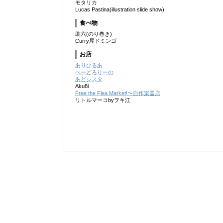
モタリカ
Lucas Pastina(illustration slide show)
食べ物
助六(のり巻き)
Curry屋ドミンゴ
お店
ありひるあ
ぺーどろりーの
あどシスタ
Aku8i
Free the Flea Market!〜自作楽器店
リトルマーコbyヲキ江