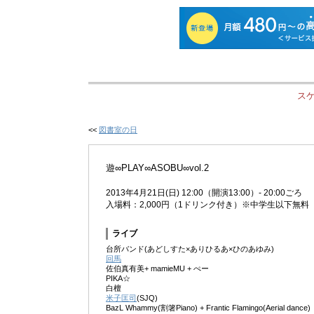
ス
<<
図書室の日
遊∞PLAY∞ASOBU∞vol.2
2013年4月21日(日) 12:00（開演13:00）- 20:00ごろ
入場料：2,000円（1ドリンク付き）※中学生以下無料
ライブ
台所バンド(あどしすた×ありひるあ×ひのあゆみ)
回馬
佐伯真有美+ mamieMU + ぺー
PIKA☆
白檀
米子匡司
(SJQ)
BazL Whammy(割箸Piano) + Frantic Flamingo(Aerial dance)